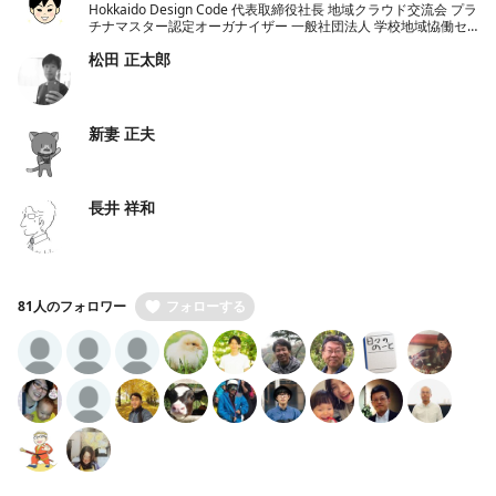
Hokkaido Design Code 代表取締役社長 地域クラウド交流会 プラ
チナマスター認定オーガナイザー 一般社団法人 学校地域恊働セ
ンターラポールくしろ 一般社団法人 ノーコード推進協会 理事
松田 正太郎
新妻 正夫
長井 祥和
81人のフォロワー
フォローする